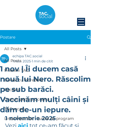
Postare
All Posts
echipa TAC.social
All Posts
1 nov. 2025
1 min de citit
1 nov | Îi ducem casă
Prieteni TAC.
nouă lui Nero. Răscolim
Donez cu încredere
pe sub barăci.
Pacienți
Vaccinăm mulți câini și
Gratuit pentru Ucraina
dăm de-un iepure.
TACvocacy
1 noiembrie 2025
Linda Pata Rat - Jurnal de program
Vezi 
aici
 tot ce-am făcut și 