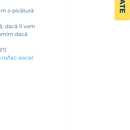
ăm o picătură 
ă, dacă îl vom 
țumim dacă 
d?)
ro/tac-social