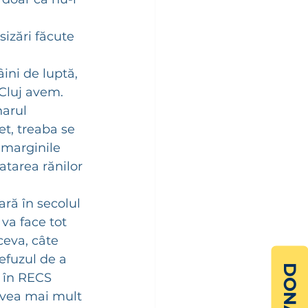
izări făcute 
ini de luptă, 
 Cluj avem. 
narul 
t, treaba se 
 marginile 
atarea rănilor 
ară în secolul 
va face tot 
ceva, câte 
Refuzul de a 
DONATE
e în RECS 
avea mai mult 