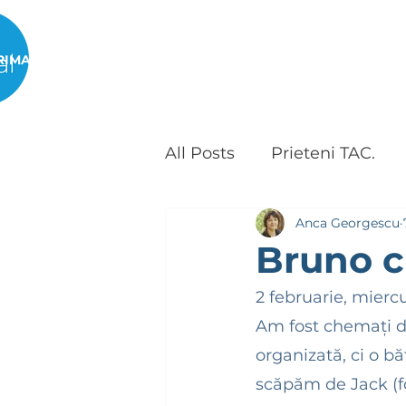
RIMA PAGINĂ
DESPRE NOI
PROGRAME
All Posts
Prieteni TAC.
Anca Georgescu
TACvocacy
Linda Pat
Bruno c
2 februarie, miercu
Am fost chemați de
organizată, ci o bă
scăpăm de Jack (fo