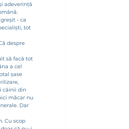
și adeverință 
Română. 
greșit - ca 
ialiști, tot 
 Că despre 
t să facă tot 
âna a cel 
otal șase 
ilizare, 
 câinii din 
nici măcar nu 
nerale. Dar 
m. Cu scop 
 doar că nu-i 