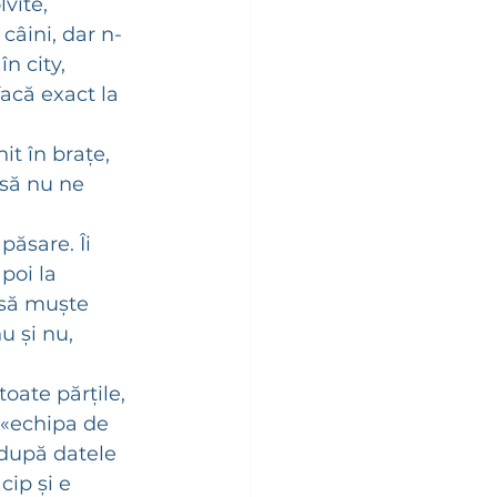
vite, 
 câini, dar n-
n city, 
facă exact la 
t în brațe, 
 să nu ne 
ăsare. Îi 
poi la 
 să muște 
u și nu, 
oate părțile, 
 «echipa de 
după datele 
ip și e 