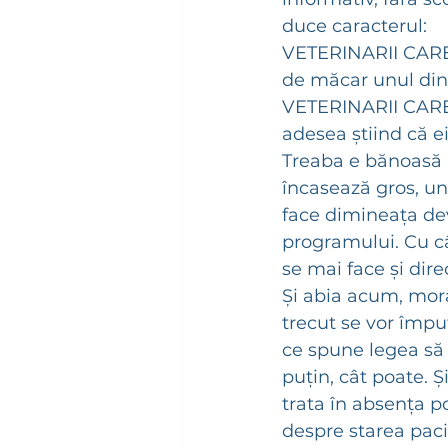
duce caracterul: 
VETERINARII CARE A
de măcar unul din c
VETERINARII CARE A
adesea știind că ei 
Treaba e bănoasă r
încasează gros, un
face dimineața dev
programului. Cu cât
se mai face și dire
Și abia acum, moral
trecut se vor împu
ce spune legea să f
puțin, cât poate. Ș
trata în absența po
despre starea paci