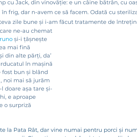
 cu Jack, din vinovăție: e un câine bătrân, cu oas
 în frig, dar n-avem ce să facem. Odată cu steriliz
teva zile bune și i-am făcut tratamente de întreține
 care ne-au chemat 
runo
 și-i țâșnește 
ea mai fină 
i din alte părți, da’ 
urducatul în mașină 
e fost bun și blând 
, noi mai să jurăm 
l doare așa tare și-
hi, e aproape 
e o surpriză 
te la Pata Rât, dar vine numai pentru porci și num