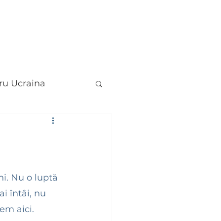
BIBLIOTECĂ
BAZAR DE BINE
BLOG
ru Ucraina
i. Nu o luptă 
i întâi, nu 
em aici. 