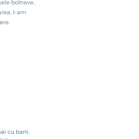
ele bolnave. 
area, l-am 
re.  
ai cu bani. 