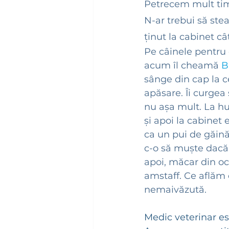
Petrecem mult timp
N-ar trebui să stea
ținut la cabinet câ
Pe câinele pentru
acum îl cheamă 
B
sânge din cap la c
apăsare. Îi curgea ș
nu așa mult. La h
și apoi la cabinet 
ca un pui de găină
c-o să muște dacă-
apoi, măcar din oc
amstaff. Ce aflăm 
nemaivăzută.
Medic veterinar es