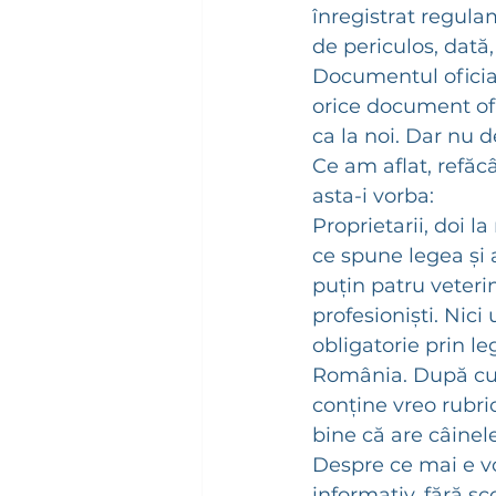
înregistrat regulam
de periculos, dată
Documentul oficial 
orice document ofi
ca la noi. Dar nu d
Ce am aflat, refăc
asta-i vorba:
Proprietarii, doi l
ce spune legea și a
puțin patru veterina
profesioniști. Nici
obligatorie prin le
România. După cum
conține vreo rubri
bine că are câinele
Despre ce mai e vor
informativ, fără sc