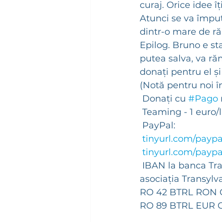
curaj. Orice idee îț
Atunci se va împuț
dintr-o mare de ră
Epilog. Bruno e st
putea salva, va r
donați pentru el și
(Notă pentru noi î
 Donați cu 
#Pago
 Teaming - 1 euro/
 PayPal:
tinyurl.com/payp
tinyurl.com/paypa
 IBAN la banca Tra
asociația Transyl
RO 42 BTRL RON C
RO 89 BTRL EUR C