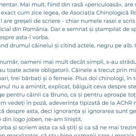
entar. Mai mult, fiind din rasă «periculoasă», are 
, exact cum zice legea, de Asociația Chinologică 
are greșeli de scriere - chiar numele rasei e scris 
cial din România. Dar e semnat și ștampilat de spec
espre asta-i vorba. 
ând drumul câinelui și citind actele, negru pe alb.
a număr, oameni mai mult decât simpli, s-au strădui
u toate actele obligatorii. Câinele a trecut prin m
ri, trei bărbați și o femeie. Plus doi chinologi, în t
 unul nu a amintit, explicat, bâiguit ceva despre ster
ge pentru câinii ca Bruno, ca și pentru aproape toți
 vedeți în poză, adeverința tipizată de la AChR 
că despre asta, deci ignoranța și ignorarea sunt ge
 din logo joben, ne-am liniștit. 
ba și scriem asta ca să știți și ca să ne mai trezi
op moralizator, că știu bine oamenii care-i morala,