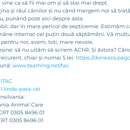
i vine ca să fii mai om și să stai mai drept. 
ina și răul câinilor și nu când mergem noi să trat
u, punând poze aici despre asta.
abil, dar în mare pericol de septicemie. Estimăm c
ămâne internat cel puțin două săptămâni. Vă mul
 pentru noi, avem, toți, mare nevoie.
nșine: să nu uităm să scriem AChR. Și ăstora? Cân
 recurent, chiar și numai 5 lei: 
https://doneaza.pago.
lună: 
www.teaming.net/tac
alTAC
l-linda-pata-rat
nsilvania:
vania Animal Care
RT 0305 8496 01
RT 0305 8496 01