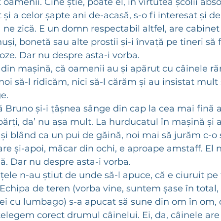
oamenii. Cine știe, poate el, în virtutea școlii absol
și a celor șapte ani de-acasă, s-o fi interesat și de
ne zică. E un domn respectabil altfel, are cabinet î
i, bonetă sau alte prostii și-i învață pe tineri să 
oze. Dar nu despre asta-i vorba. 
din mașină, că oamenii au și apărut cu câinele răni
oi să-l ridicăm, nici să-l cărăm și au insistat mult
e. 
 Bruno și-i țâșnea sânge din cap la cea mai fină ap
părți, da’ nu așa mult. La hurducatul în mașină și a
 și blând ca un pui de găină, noi mai să jurăm c-o
re și-apoi, măcar din ochi, e aproape amstaff. El n
. Dar nu despre asta-i vorba.
țele n-au știut de unde să-l apuce, că e ciuruit pe t
. Echipa de teren (vorba vine, suntem șase în total,
ei cu lumbago) s-a apucat să sune din om în om, 
elegem corect drumul câinelui. Ei, da, câinele are c