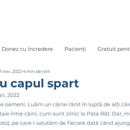
CABINET VETERINAR
CUM POȚI AJUTA
Donez cu încredere
Pacienți
Gratuit pent
7 nov. 2022
4 min de citit
a Rat - Jurnal de program
u capul spart
ri, 2022
 oameni. Luăm un câine rănit în luptă de alți câin
taie între câini, cum sunt zilnic la Pata Rât. Dar, ma
to), pe care-l salutăm de fiecare dată când ajung