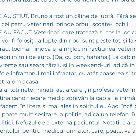
U ȘTIUT. Bruno a fost un câine de luptă. Fără ses
ei patru veterinari, prinde orbu’, scoate-i ochii. 
U FĂCUT. Veterinari care tratează și cos la loc câ
vor fi folosiți la lupte din nou, sunt peste tot, și la
ău; tocmai fiindcă e la mijloc infracțiunea, veteri
eori în mii de euro. (Da, cu bon, hahaha.) La cabine
reme sau seara târziu și în weekend-uri, adică în
 e infractorul mai infractor, cu atât coaserea și tr
ct la om acasă.
a: toți neterminații ăștia care țin profesia veterin
țina când fiecare medic zdravăn la cap și la inimă 
acem, în litera și mai ales în spiritul ei. Apoi încă 
i poate mult: sesizare la poliție, adică un telefon. 
liției. Refuzul de a externa pacientul. Notații clar
entului, pentru medicul următor, care, poate, va 