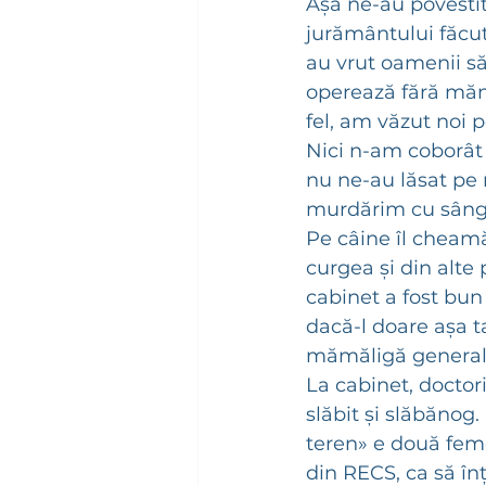
Așa ne-au povestit 
jurământului făcut 
au vrut oamenii să 
operează fără mănuș
fel, am văzut noi p
Nici n-am coborât 
nu ne-au lăsat pe n
murdărim cu sâng
Pe câine îl cheamă
curgea și din alte 
cabinet a fost bun
dacă-l doare așa ta
mămăligă generală
La cabinet, doctori
slăbit și slăbănog
teren» e două fem
din RECS, ca să înț