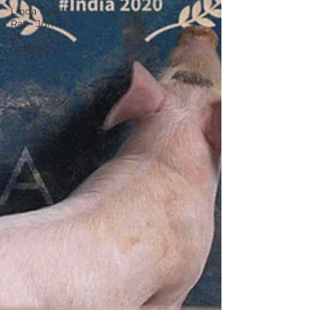
Linda Pata
Rat - Jurnal
de
program