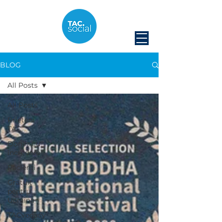
BLOG
All Posts
All Posts
Prieteni
TAC.
Donez cu
încredere
Pacienți
Gratuit
pentru
Ucraina
TACvocacy