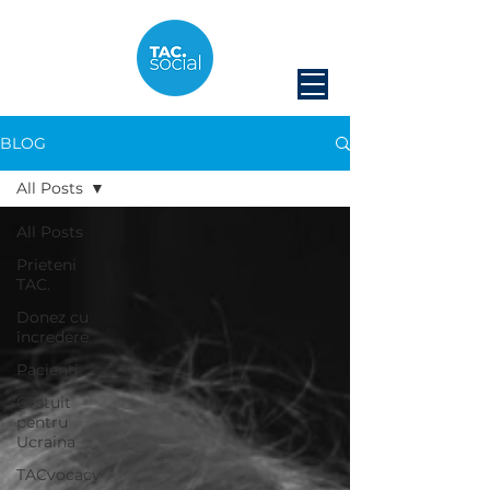
BLOG
All Posts
All Posts
Prieteni
TAC.
Donez cu
încredere
Pacienți
Gratuit
pentru
Ucraina
TACvocacy