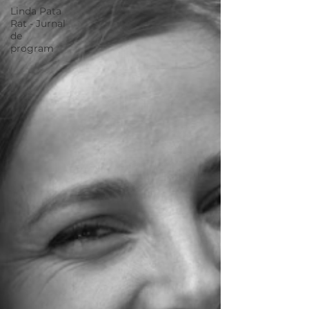
Linda Pata
Rat - Jurnal
de
program