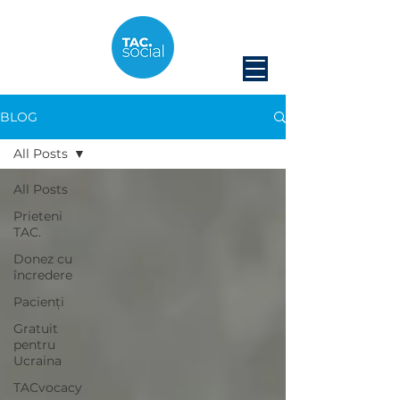
BLOG
All Posts
All Posts
Prieteni
TAC.
Donez cu
încredere
Pacienți
Gratuit
pentru
Ucraina
TACvocacy