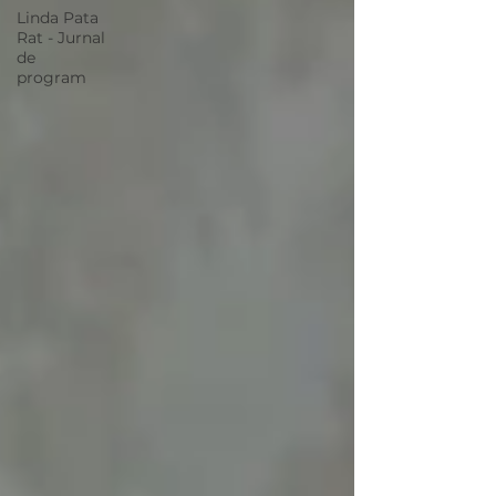
Linda Pata
Rat - Jurnal
de
program